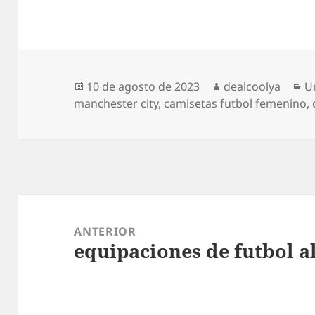
Publicado
Autor
C
10 de agosto de 2023
dealcoolya
U
el
manchester city
,
camisetas futbol femenino
,
Navegación
de
ANTERIOR
equipaciones de futbol a
entradas
Entrada
anterior: