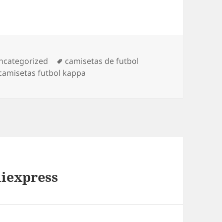
ategorías
Etiquetas
ncategorized
camisetas de futbol
camisetas futbol kappa
liexpress