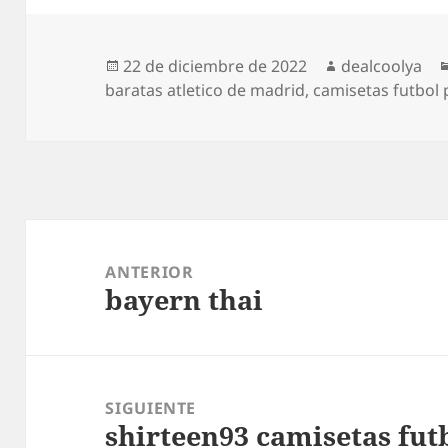
Publicado
Autor
22 de diciembre de 2022
dealcoolya
el
baratas atletico de madrid
,
camisetas futbol
Navegación
de
ANTERIOR
bayern thai
entradas
Entrada
anterior:
SIGUIENTE
shirteen93 camisetas fut
Entrada