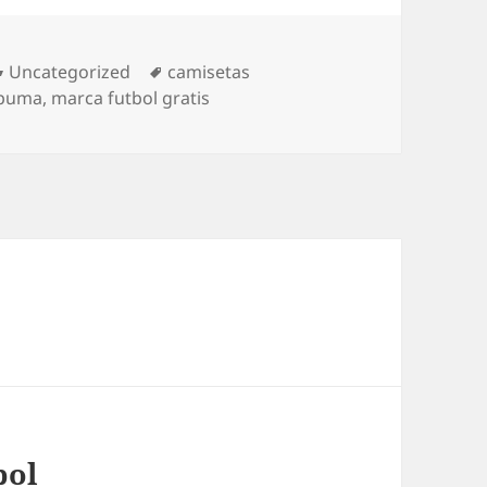
Categorías
Etiquetas
Uncategorized
camisetas
 puma
,
marca futbol gratis
bol