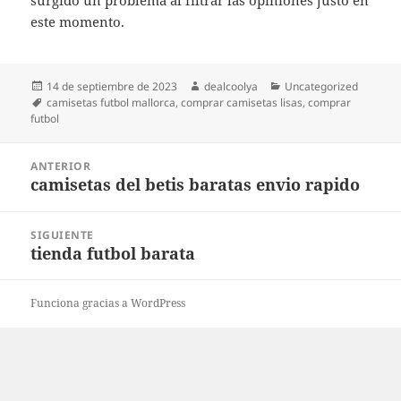
surgido un problema al filtrar las opiniones justo en
este momento.
Publicado
Autor
Categorías
14 de septiembre de 2023
dealcoolya
Uncategorized
el
Etiquetas
camisetas futbol mallorca
,
comprar camisetas lisas
,
comprar
futbol
Navegación
ANTERIOR
de
camisetas del betis baratas envio rapido
Entrada
entradas
anterior:
SIGUIENTE
tienda futbol barata
Entrada
siguiente:
Funciona gracias a WordPress