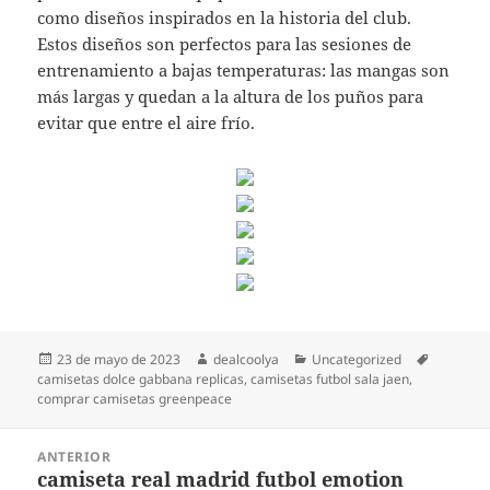
como diseños inspirados en la historia del club.
Estos diseños son perfectos para las sesiones de
entrenamiento a bajas temperaturas: las mangas son
más largas y quedan a la altura de los puños para
evitar que entre el aire frío.
Publicado
Autor
Categorías
Etiqueta
23 de mayo de 2023
dealcoolya
Uncategorized
el
camisetas dolce gabbana replicas
,
camisetas futbol sala jaen
,
comprar camisetas greenpeace
Navegación
ANTERIOR
de
camiseta real madrid futbol emotion
Entrada