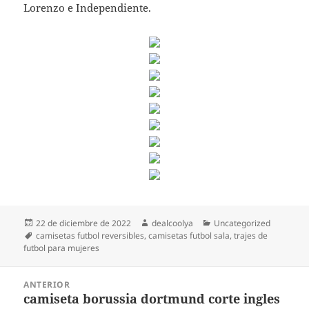
Lorenzo e Independiente.
Publicado
Autor
Categorías
22 de diciembre de 2022
dealcoolya
Uncategorized
el
Etiquetas
camisetas futbol reversibles
,
camisetas futbol sala
,
trajes de
futbol para mujeres
Navegación
ANTERIOR
de
camiseta borussia dortmund corte ingles
Entrada
entradas