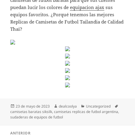
camisetas de futbol baratas para que sus clientes
puedan lucir los colores de
equipacion ajax
sus
equipos favoritos. ¿Porqué tenemos las mejores
Replicas de Camisetas de Futbol Tailandia de Calidad
Thai?
Publicado
Autor
Categorías
Etiqueta
23 de mayo de 2023
dealcoolya
Uncategorized
el
camisetas baratas siksilk
,
camisetas replicas de futbol argentina
,
sudaderas de equipos de futbol
Navegación
ANTERIOR