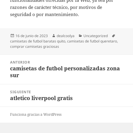
funcionalidades ofrecidas por la Web, ya sea por
razones de carácter técnico, por motivos de
seguridad o por mantenimiento.
Publicado
Autor
Categorías
Etiquetas
16 de junio de 2023
dealcoolya
Uncategorized
el
camisetas de futbol baratas quito
,
camisetas de futbol queretaro
,
comprar camisetas graciosas
Navegación
ANTERIOR
de
camisetas de futbol personalizadas zona
Entrada
entradas
sur
anterior:
SIGUIENTE
atletico liverpool gratis
Entrada
siguiente:
Funciona gracias a WordPress