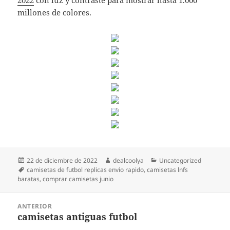
2022
con luz y contraste para mostrar hasta 1.000
millones de colores.
Publicado
Autor
Categorías
22 de diciembre de 2022
dealcoolya
Uncategorized
el
Etiquetas
camisetas de futbol replicas envio rapido
,
camisetas lnfs
baratas
,
comprar camisetas junio
Navegación
ANTERIOR
de
camisetas antiguas futbol
Entrada
entradas
anterior: