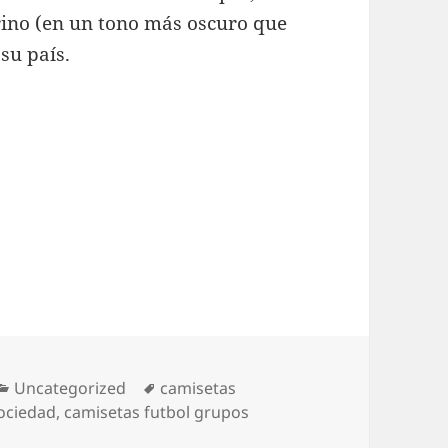
rino (en un tono más oscuro que
su país.
Categorías
Etiquetas
Uncategorized
camisetas
sociedad
,
camisetas futbol grupos