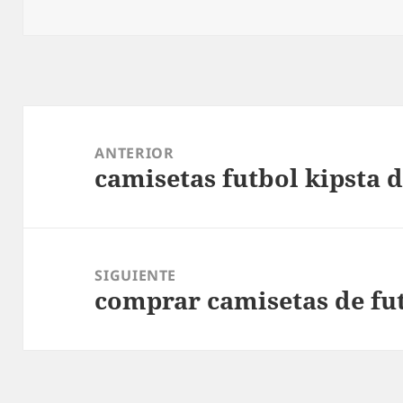
Navegación
de
ANTERIOR
camisetas futbol kipsta 
entradas
Entrada
anterior:
SIGUIENTE
comprar camisetas de fut
Entrada
siguiente: