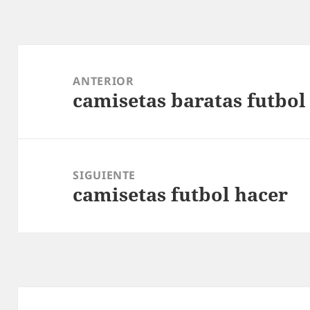
Navegación
de
ANTERIOR
camisetas baratas futbol
entradas
Entrada
anterior:
SIGUIENTE
camisetas futbol hacer
Entrada
siguiente: