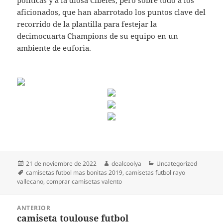
políticas y a la diosa Cibeles, pero sobre todo a los
aficionados, que han abarrotado los puntos clave del
recorrido de la plantilla para festejar la
decimocuarta Champions de su equipo en un
ambiente de euforia.
Publicado
Autor
Categorías
21 de noviembre de 2022
dealcoolya
Uncategorized
el
Etiquetas
camisetas futbol mas bonitas 2019
,
camisetas futbol rayo
vallecano
,
comprar camisetas valento
Navegación
ANTERIOR
de
camiseta toulouse futbol
Entrada