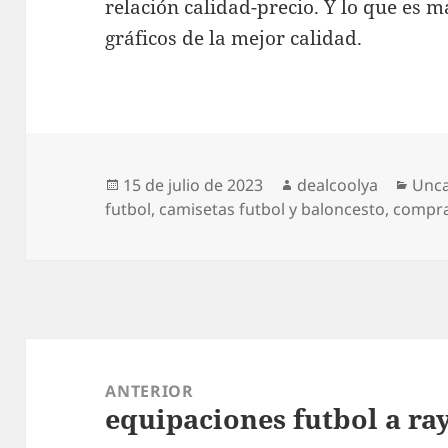
relación calidad-precio. Y lo que es 
gráficos de la mejor calidad.
Publicado
Autor
Cate
15 de julio de 2023
dealcoolya
Unca
el
futbol
,
camisetas futbol y baloncesto
,
compra
Navegación
de
ANTERIOR
equipaciones futbol a ra
entradas
Entrada
anterior: