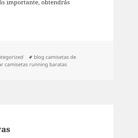
más importante, obtendrás
gorías
Etiquetas
tegorized
blog camisetas de
r camisetas running baratas
yas