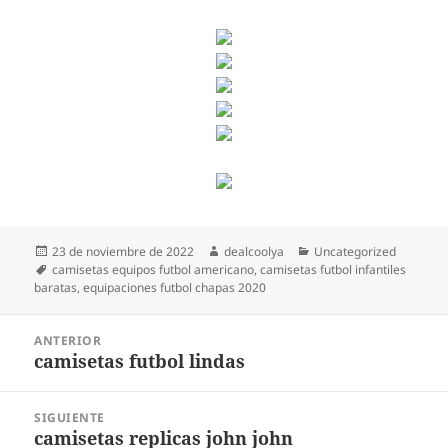
Publicado
Autor
Categorías
23 de noviembre de 2022
dealcoolya
Uncategorized
el
Etiquetas
camisetas equipos futbol americano
,
camisetas futbol infantiles
baratas
,
equipaciones futbol chapas 2020
Navegación
ANTERIOR
de
camisetas futbol lindas
Entrada
entradas
anterior:
SIGUIENTE
camisetas replicas john john
Entrada