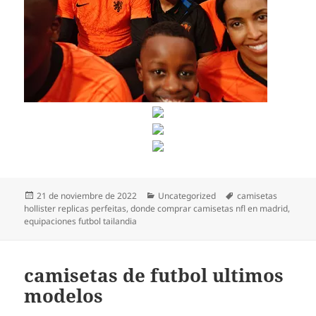
Publicado
Categorías
Etiquetas
21 de noviembre de 2022
Uncategorized
camisetas
el
hollister replicas perfeitas
,
donde comprar camisetas nfl en madrid
,
equipaciones futbol tailandia
camisetas de futbol ultimos
modelos